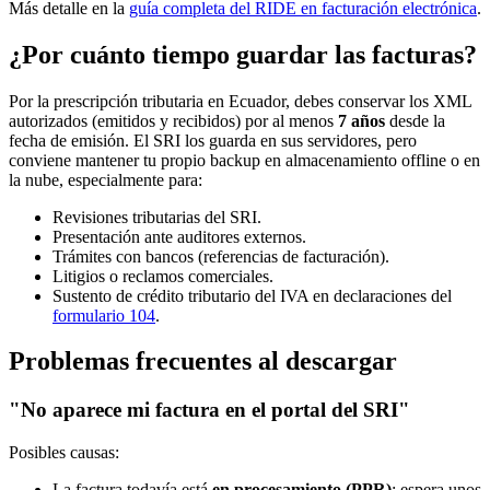
Más detalle en la
guía completa del RIDE en facturación electrónica
.
¿Por cuánto tiempo guardar las facturas?
Por la prescripción tributaria en Ecuador, debes conservar los XML
autorizados (emitidos y recibidos) por al menos
7 años
desde la
fecha de emisión. El SRI los guarda en sus servidores, pero
conviene mantener tu propio backup en almacenamiento offline o en
la nube, especialmente para:
Revisiones tributarias del SRI.
Presentación ante auditores externos.
Trámites con bancos (referencias de facturación).
Litigios o reclamos comerciales.
Sustento de crédito tributario del IVA en declaraciones del
formulario 104
.
Problemas frecuentes al descargar
"No aparece mi factura en el portal del SRI"
Posibles causas:
La factura todavía está
en procesamiento (PPR)
: espera unos