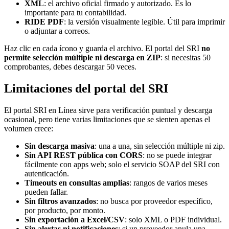
XML
: el archivo oficial firmado y autorizado. Es lo
importante para tu contabilidad.
RIDE PDF
: la versión visualmente legible. Útil para imprimir
o adjuntar a correos.
Haz clic en cada ícono y guarda el archivo. El portal del SRI
no
permite selección múltiple ni descarga en ZIP
: si necesitas 50
comprobantes, debes descargar 50 veces.
Limitaciones del portal del SRI
El portal SRI en Línea sirve para verificación puntual y descarga
ocasional, pero tiene varias limitaciones que se sienten apenas el
volumen crece:
Sin descarga masiva
: una a una, sin selección múltiple ni zip.
Sin API REST pública con CORS
: no se puede integrar
fácilmente con apps web; solo el servicio SOAP del SRI con
autenticación.
Timeouts en consultas amplias
: rangos de varios meses
pueden fallar.
Sin filtros avanzados
: no busca por proveedor específico,
por producto, por monto.
Sin exportación a Excel/CSV
: solo XML o PDF individual.
Sin alertas ni notificaciones
: si un proveedor anula una