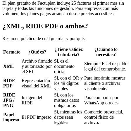
El plan gratuito de Factuplan incluye 25 facturas el primer mes sin
tarjeta y todas las funciones de gestión. Para empresas con más
volumen, los planes pagos arrancan desde precios accesibles.
¿XML, RIDE PDF o ambos?
Resumen práctico de cuál guardar y por qué:
¿Tiene validez
¿Cuándo lo
Formato
¿Qué es?
tributaria?
necesitas?
Archivo firmado
Sí
, es el
Siempre. Es el respaldo
XML
y autorizado por
documento
legal del comprobante.
el SRI
oficial
Sí, con el QR y
Para imprimir, mostrar
RIDE
Representación
los 49 dígitos
al cliente o archivar
PDF
visual del XML
visibles
visualmente.
RIDE
Sí, con los
Imagen del
Para compartir por
JPG /
mismos datos
RIDE
WhatsApp o redes.
PNG
obligatorios
Sí, mientras los
Comercio presencial,
Papel
El PDF impreso
datos sean
control físico de
impreso
legibles
archivo.