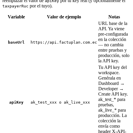
reemplazar el valor de
por tu key real (y opcionalmente el
apiKey
por el tuyo).
taxpayerRuc
Variable
Valor de ejemplo
Notas
URL base de la
API. Ya viene
pre-configurada
en la colección
baseUrl
https://api.factuplan.com.ec
— no cambia
entre pruebas y
producción, solo
la API key.
Tu API key del
workspace.
Genérala en
Dashboard →
Developer →
Create API key.
ak_test_* para
apiKey
ak_test_xxx o ak_live_xxx
pruebas,
ak_live_* para
producción. La
colección la
envía como
header X-API-