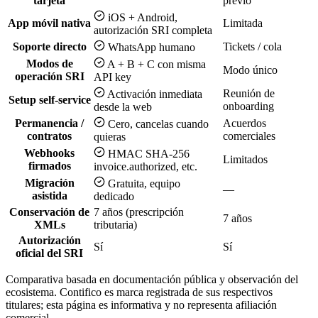
tarjeta
previo
iOS + Android,
App móvil nativa
Limitada
autorización SRI completa
Soporte directo
Tickets / cola
WhatsApp humano
Modos de
A + B + C con misma
Modo único
operación SRI
API key
Reunión de
Activación inmediata
Setup self-service
onboarding
desde la web
Permanencia /
Acuerdos
Cero, cancelas cuando
contratos
comerciales
quieras
Webhooks
HMAC SHA-256
Limitados
firmados
invoice.authorized, etc.
Migración
Gratuita, equipo
—
asistida
dedicado
Conservación de
7 años (prescripción
7 años
XMLs
tributaria)
Autorización
Sí
Sí
oficial del SRI
Comparativa basada en documentación pública y observación del
ecosistema. Contifico es marca registrada de sus respectivos
titulares; esta página es informativa y no representa afiliación
comercial.