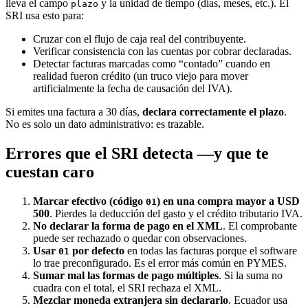
lleva el campo
y la unidad de tiempo (días, meses, etc.). El
plazo
SRI usa esto para:
Cruzar con el flujo de caja real del contribuyente.
Verificar consistencia con las cuentas por cobrar declaradas.
Detectar facturas marcadas como “contado” cuando en
realidad fueron crédito (un truco viejo para mover
artificialmente la fecha de causación del IVA).
Si emites una factura a 30 días,
declara correctamente el plazo
.
No es solo un dato administrativo: es trazable.
Errores que el SRI detecta —y que te
cuestan caro
Marcar efectivo (código
) en una compra mayor a USD
01
500
. Pierdes la deducción del gasto y el crédito tributario IVA.
No declarar la forma de pago en el XML
. El comprobante
puede ser rechazado o quedar con observaciones.
Usar
por defecto
en todas las facturas porque el software
01
lo trae preconfigurado. Es el error más común en PYMES.
Sumar mal las formas de pago múltiples
. Si la suma no
cuadra con el total, el SRI rechaza el XML.
Mezclar moneda extranjera sin declararlo
. Ecuador usa