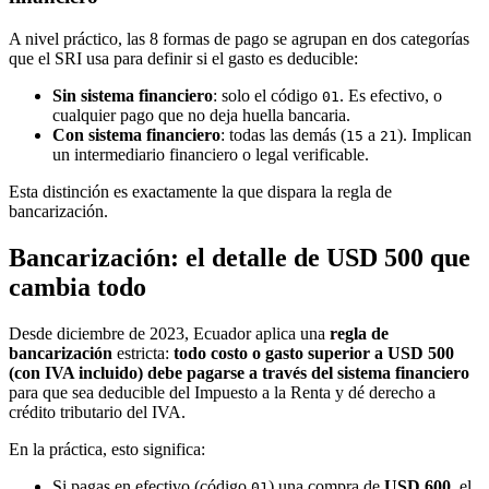
A nivel práctico, las 8 formas de pago se agrupan en dos categorías
que el SRI usa para definir si el gasto es deducible:
Sin sistema financiero
: solo el código
. Es efectivo, o
01
cualquier pago que no deja huella bancaria.
Con sistema financiero
: todas las demás (
a
). Implican
15
21
un intermediario financiero o legal verificable.
Esta distinción es exactamente la que dispara la regla de
bancarización.
Bancarización: el detalle de USD 500 que
cambia todo
Desde diciembre de 2023, Ecuador aplica una
regla de
bancarización
estricta:
todo costo o gasto superior a USD 500
(con IVA incluido) debe pagarse a través del sistema financiero
para que sea deducible del Impuesto a la Renta y dé derecho a
crédito tributario del IVA.
En la práctica, esto significa:
Si pagas en efectivo (código
) una compra de
USD 600
, el
01