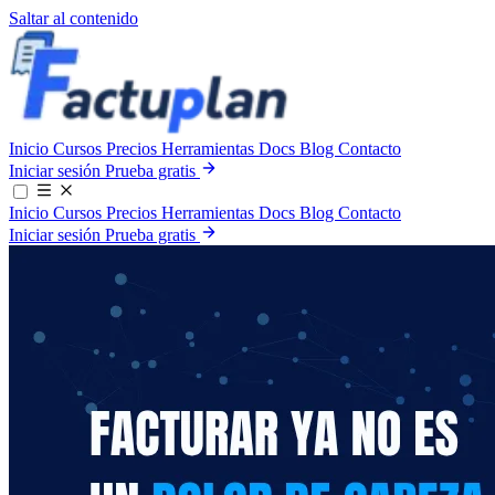
Saltar al contenido
Inicio
Cursos
Precios
Herramientas
Docs
Blog
Contacto
Iniciar sesión
Prueba gratis
Inicio
Cursos
Precios
Herramientas
Docs
Blog
Contacto
Iniciar sesión
Prueba gratis