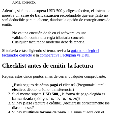
XML correcto.
Además, si el monto supera USD 500 y eliges efectivo, el sistema te
muestra un
aviso de bancarización
recordándote que ese gasto no
será deducible para tu cliente, dándote la opción de corregir antes de
emitir.
No es una cuestión de fe en el software: es una
validación contra una regla tributaria concreta.
Cualquier facturador moderno debería tenerla.
Si todavía estás eligiendo sistema, revisa la
guía para elegir el
facturador correcto
o la
comparativa Factuplan vs Datil
.
Checklist antes de emitir la factura
Repasa estos cinco puntos antes de cerrar cualquier comprobante:
¿Estás seguro de
cómo pagó el cliente
? (Preguntale literal:
efectivo, débito, crédito, transferencia.)
Si el monto supera
USD 500
, ¿la forma de pago elegida es
bancarizada
(códigos
,
,
,
,
)?
16
17
18
19
20
Si hay
plazo
(factura a crédito), ¿declaraste correctamente los
días o meses?
Si hay
múltiples formas de pago
, ¿la suma cuadra con el