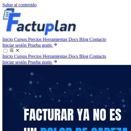
Saltar al contenido
Inicio
Cursos
Precios
Herramientas
Docs
Blog
Contacto
Iniciar sesión
Prueba gratis
Inicio
Cursos
Precios
Herramientas
Docs
Blog
Contacto
Iniciar sesión
Prueba gratis