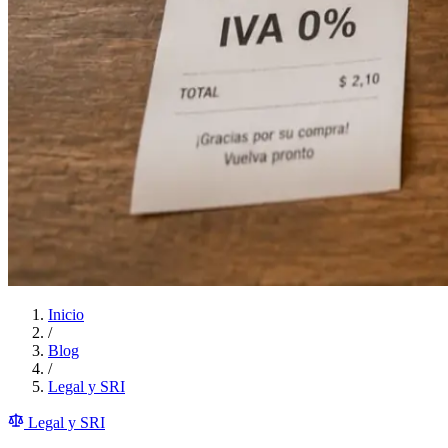
Inicio
/
Blog
/
Legal y SRI
Legal y SRI