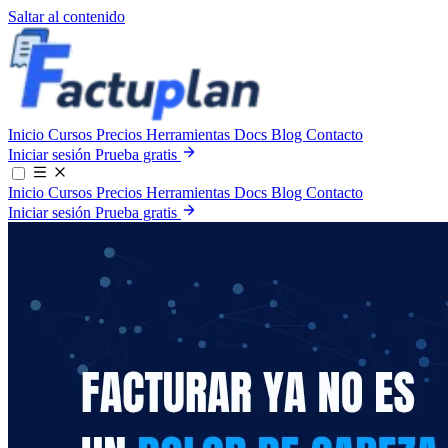
Saltar al contenido
Inicio
Cursos
Precios
Herramientas
Docs
Blog
Contacto
Iniciar sesión
Prueba gratis
Inicio
Cursos
Precios
Herramientas
Docs
Blog
Contacto
Iniciar sesión
Prueba gratis