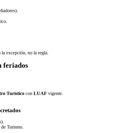
eñadores).
tico.
la excepción, no la regla.
 feriados
ro Turístico
con
LUAF
vigente.
ecretados
s).
o de Turismo.