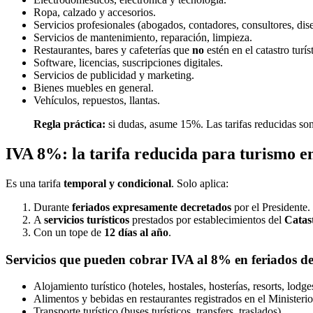
Ropa, calzado y accesorios.
Servicios profesionales (abogados, contadores, consultores, dis
Servicios de mantenimiento, reparación, limpieza.
Restaurantes, bares y cafeterías que
no
estén en el catastro turís
Software, licencias, suscripciones digitales.
Servicios de publicidad y marketing.
Bienes muebles en general.
Vehículos, repuestos, llantas.
Regla práctica:
si dudas, asume 15%. Las tarifas reducidas son 
IVA 8%: la tarifa reducida para turismo en
Es una tarifa
temporal y condicional
. Solo aplica:
Durante
feriados expresamente decretados
por el Presidente.
A
servicios turísticos
prestados por establecimientos del
Catast
Con un tope de
12 días al año
.
Servicios que pueden cobrar IVA al 8% en feriados d
Alojamiento turístico (hoteles, hostales, hosterías, resorts, lodge
Alimentos y bebidas en restaurantes registrados en el Ministeri
Transporte turístico (buses turísticos, transfers, traslados).