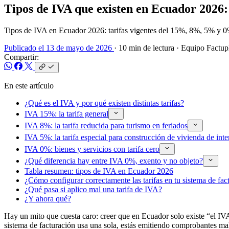
Tipos de IVA que existen en Ecuador 2026: 
Tipos de IVA en Ecuador 2026: tarifas vigentes del 15%, 8%, 5% y 0%
Publicado el 13 de mayo de 2026
· 10 min de lectura
· Equipo Factup
Compartir:
En este artículo
¿Qué es el IVA y por qué existen distintas tarifas?
IVA 15%: la tarifa general
IVA 8%: la tarifa reducida para turismo en feriados
IVA 5%: la tarifa especial para construcción de vivienda de inte
IVA 0%: bienes y servicios con tarifa cero
¿Qué diferencia hay entre IVA 0%, exento y no objeto?
Tabla resumen: tipos de IVA en Ecuador 2026
¿Cómo configurar correctamente las tarifas en tu sistema de fac
¿Qué pasa si aplico mal una tarifa de IVA?
¿Y ahora qué?
Hay un mito que cuesta caro: creer que en Ecuador solo existe “el 
sistema de facturación usa una sola, estás emitiendo comprobantes ma