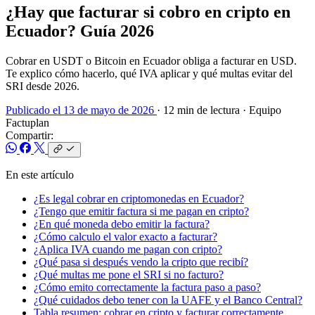
¿Hay que facturar si cobro en cripto en
Ecuador? Guía 2026
Cobrar en USDT o Bitcoin en Ecuador obliga a facturar en USD.
Te explico cómo hacerlo, qué IVA aplicar y qué multas evitar del
SRI desde 2026.
Publicado el 13 de mayo de 2026
· 12 min de lectura
· Equipo
Factuplan
Compartir:
En este artículo
¿Es legal cobrar en criptomonedas en Ecuador?
¿Tengo que emitir factura si me pagan en cripto?
¿En qué moneda debo emitir la factura?
¿Cómo calculo el valor exacto a facturar?
¿Aplica IVA cuando me pagan con cripto?
¿Qué pasa si después vendo la cripto que recibí?
¿Qué multas me pone el SRI si no facturo?
¿Cómo emito correctamente la factura paso a paso?
¿Qué cuidados debo tener con la UAFE y el Banco Central?
Tabla resumen: cobrar en cripto y facturar correctamente