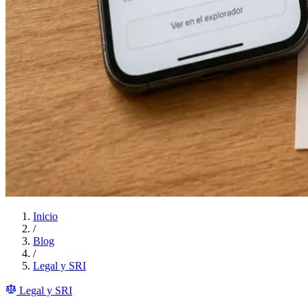
Inicio
/
Blog
/
Legal y SRI
Legal y SRI