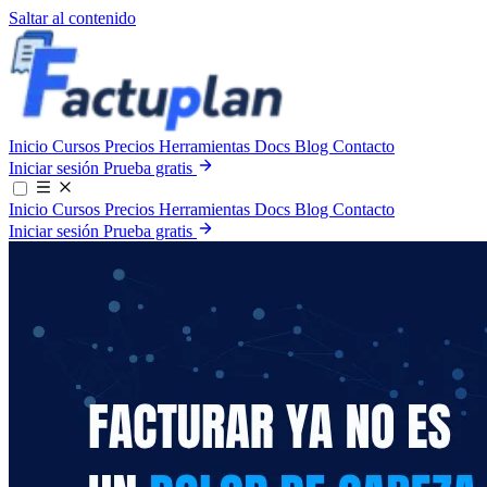
Saltar al contenido
Inicio
Cursos
Precios
Herramientas
Docs
Blog
Contacto
Iniciar sesión
Prueba gratis
Inicio
Cursos
Precios
Herramientas
Docs
Blog
Contacto
Iniciar sesión
Prueba gratis