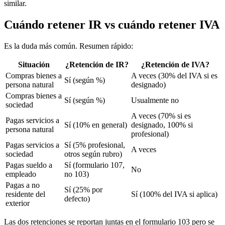
similar.
Cuándo retener IR vs cuándo retener IVA
Es la duda más común. Resumen rápido:
Situación
¿Retención de IR?
¿Retención de IVA?
Compras bienes a
A veces (30% del IVA si es
Sí (según %)
persona natural
designado)
Compras bienes a
Sí (según %)
Usualmente no
sociedad
A veces (70% si es
Pagas servicios a
Sí (10% en general)
designado, 100% si
persona natural
profesional)
Pagas servicios a
Sí (5% profesional,
A veces
sociedad
otros según rubro)
Pagas sueldo a
Sí (formulario 107,
No
empleado
no 103)
Pagas a no
Sí (25% por
residente del
Sí (100% del IVA si aplica)
defecto)
exterior
Las dos retenciones se reportan juntas en el formulario 103 pero se