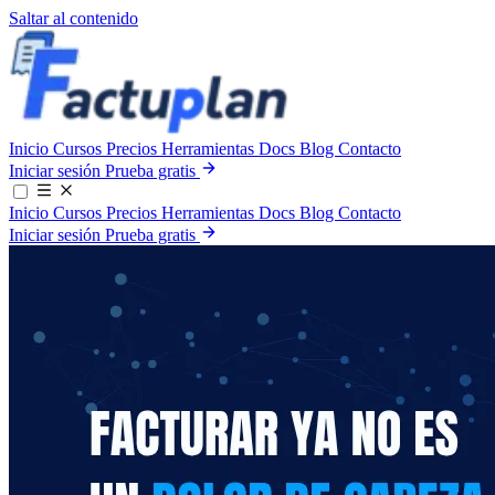
Saltar al contenido
Inicio
Cursos
Precios
Herramientas
Docs
Blog
Contacto
Iniciar sesión
Prueba gratis
Inicio
Cursos
Precios
Herramientas
Docs
Blog
Contacto
Iniciar sesión
Prueba gratis