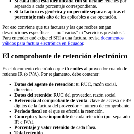
Si cada línea está identificada con su detalle
: retienes por
separado a cada porcentaje correspondiente.
Si la factura es genérica y no permite separar
: aplicas el
porcentaje más alto
de los aplicables a esa operación.
Por eso conviene que tus facturas y las que recibes tengan
descripciones específicas — no “varios” ni “servicios prestados”.
Para entender qué exige el SRI a una factura, revisa
documentos
válidos para factura electrónica en Ecuador
.
El comprobante de retención electrónico
Es el documento electrónico que
tú emites
al proveedor cuando le
retienes IR (o IVA). Por reglamento, debe contener:
Datos del agente de retención
: tu RUC, razón social,
dirección.
Datos del retenido
: RUC del proveedor, razón social.
Referencia al comprobante de venta
: clave de acceso de 49
dígitos de la factura del proveedor + número de comprobante.
Período fiscal
en el que se efectúa la retención.
Concepto y base imponible
de cada retención (por separado
IR e IVA).
Porcentaje y valor retenido
de cada línea.
Total retenido
.