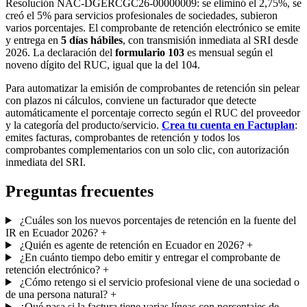
Resolución NAC-DGERCGC26-00000009: se eliminó el 2,75%, se
creó el 5% para servicios profesionales de sociedades, subieron
varios porcentajes. El comprobante de retención electrónico se emite
y entrega en
5 días hábiles
, con transmisión inmediata al SRI desde
2026. La declaración del
formulario 103
es mensual según el
noveno dígito del RUC, igual que la del 104.
Para automatizar la emisión de comprobantes de retención sin pelear
con plazos ni cálculos, conviene un facturador que detecte
automáticamente el porcentaje correcto según el RUC del proveedor
y la categoría del producto/servicio.
Crea tu cuenta en Factuplan
:
emites facturas, comprobantes de retención y todos los
comprobantes complementarios con un solo clic, con autorización
inmediata del SRI.
Preguntas frecuentes
¿Cuáles son los nuevos porcentajes de retención en la fuente del
IR en Ecuador 2026?
+
¿Quién es agente de retención en Ecuador en 2026?
+
¿En cuánto tiempo debo emitir y entregar el comprobante de
retención electrónico?
+
¿Cómo retengo si el servicio profesional viene de una sociedad o
de una persona natural?
+
¿Qué pasa si la factura tiene varias líneas con porcentajes de